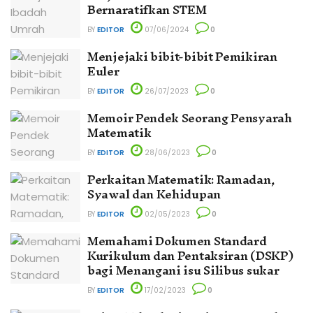
Bernaratifkan STEM
BY
EDITOR
07/06/2024
0
Menjejaki bibit-bibit Pemikiran
Euler
BY
EDITOR
26/07/2023
0
Memoir Pendek Seorang Pensyarah
Matematik
BY
EDITOR
28/06/2023
0
Perkaitan Matematik: Ramadan,
Syawal dan Kehidupan
BY
EDITOR
02/05/2023
0
Memahami Dokumen Standard
Kurikulum dan Pentaksiran (DSKP)
bagi Menangani isu Silibus sukar
BY
EDITOR
17/02/2023
0