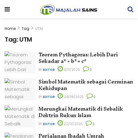
Home
Tag
UTM
Tag:
UTM
Teorem Pythagoras: Lebih Dari
Sekadar a² + b² = c²
BY
EDITOR
13/11/2025
0
Simbol Matematik sebagai Cerminan
Kehidupan
BY
EDITOR
24/08/2025
0
Merungkai Matematik di Sebalik
Doktrin Rukun Islam
BY
EDITOR
22/01/2025
0
Perjalanan Ibadah Umrah